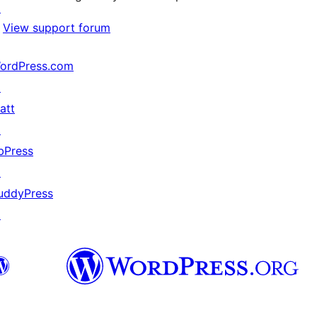
↗
View support forum
ordPress.com
↗
att
↗
bPress
↗
uddyPress
↗