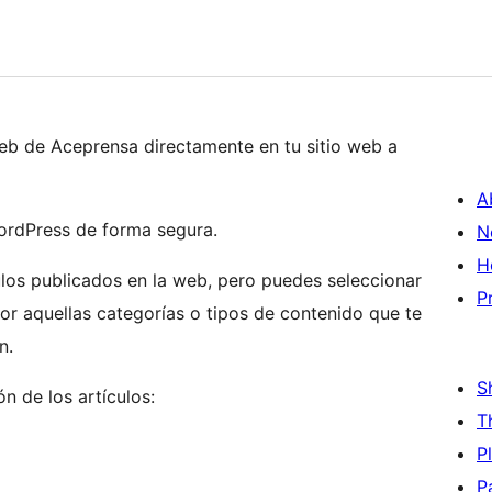
 web de Aceprensa directamente en tu sitio web a
A
WordPress de forma segura.
N
H
culos publicados en la web, pero puedes seleccionar
P
por aquellas categorías o tipos de contenido que te
n.
S
n de los artículos:
T
P
P