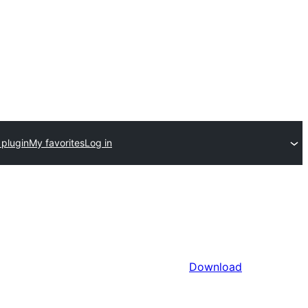
 plugin
My favorites
Log in
Download