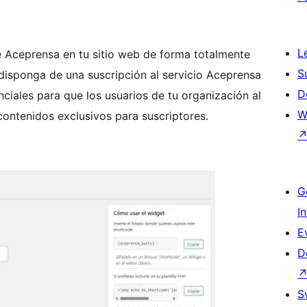
L
de Aceprensa en tu sitio web de forma totalmente
S
 disponga de una suscripción al servicio Aceprensa
D
nciales para que los usuarios de tu organización al
W
contenidos exclusivos para suscriptores.
G
I
E
D
S