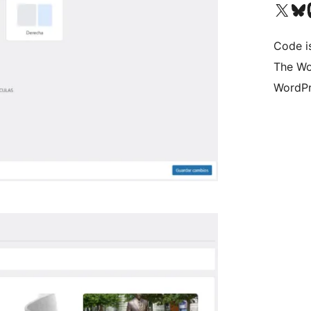
Visit our X (formerly 
Visit ou
Vi
Code i
The Wo
WordPr