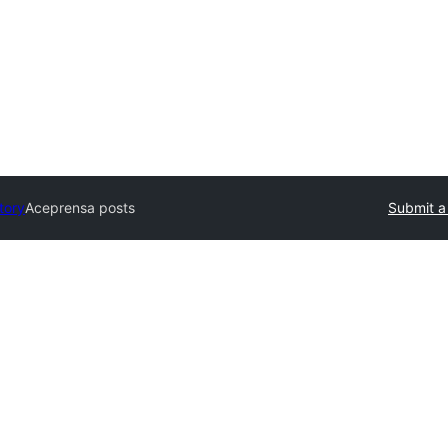
tory
Aceprensa posts
Submit a