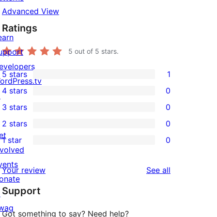
Advanced View
Ratings
earn
upport
5
out of 5 stars.
evelopers
5 stars
1
1
ordPress.tv
4 stars
0
5-
↗
0
3 stars
0
star
4-
0
2 stars
0
review
star
3-
0
et
1 star
0
reviews
star
2-
0
nvolved
reviews
star
1-
vents
reviews
Your review
See all
reviews
star
onate
Support
reviews
↗
wag
Got something to say? Need help?