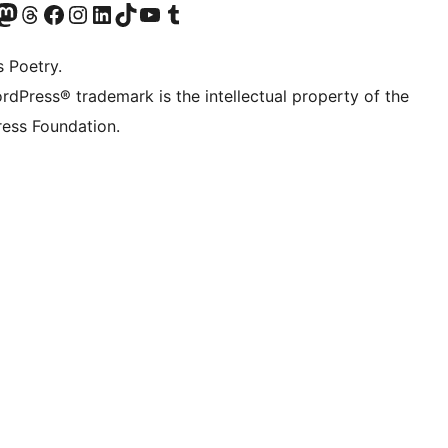
Twitter) account
r Bluesky account
sit our Mastodon account
Visit our Threads account
Visit our Facebook page
Visit our Instagram account
Visit our LinkedIn account
Visit our TikTok account
Visit our YouTube channel
Visit our Tumblr account
s Poetry.
rdPress® trademark is the intellectual property of the
ess Foundation.