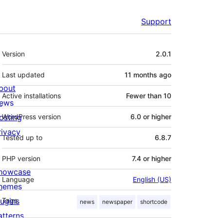
Support
Meta
Version
2.0.1
Last updated
11 months
ago
bout
Active installations
Fewer than 10
ews
osting
WordPress version
6.0 or higher
rivacy
Tested up to
6.8.7
PHP version
7.4 or higher
howcase
Language
English (US)
hemes
lugins
Tags
news
newspaper
shortcode
atterns