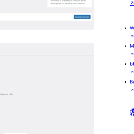
W
M
b
B