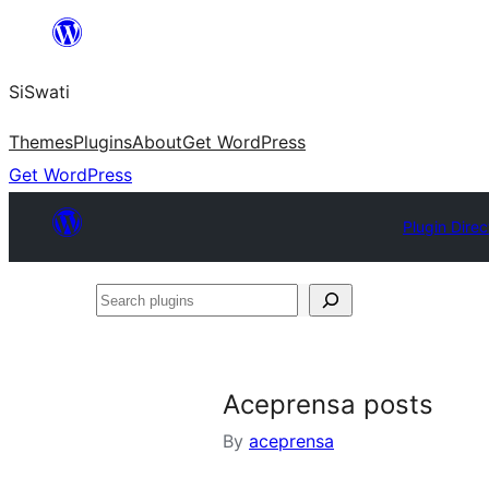
Skip
to
SiSwati
content
Themes
Plugins
About
Get WordPress
Get WordPress
Plugin Direc
Search
plugins
Aceprensa posts
By
aceprensa