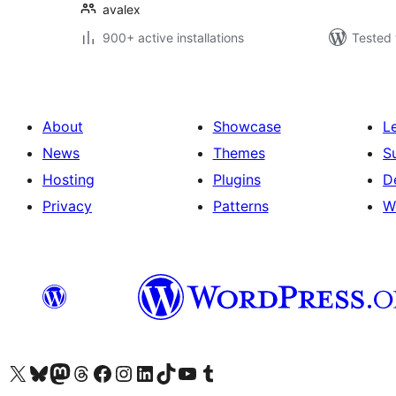
avalex
900+ active installations
Tested 
About
Showcase
L
News
Themes
S
Hosting
Plugins
D
Privacy
Patterns
W
Visit our X (formerly Twitter) account
Visit our Bluesky account
Visit our Mastodon account
Visit our Threads account
Visit our Facebook page
Visit our Instagram account
Visit our LinkedIn account
Visit our TikTok account
Visit our YouTube channel
Visit our Tumblr account