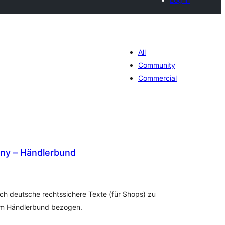
All
Community
Commercial
y – Händlerbund
tal
tings
lich deutsche rechtssichere Texte (für Shops) zu
vom Händlerbund bezogen.