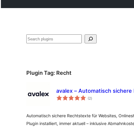
Search
Plugin Tag:
Recht
avalex – Automatisch sichere
total
(2
)
ratings
Automatisch sichere Rechtstexte für Websites, Onlinesh
Plugin installiert, immer aktuell – inklusive Abmahnkos