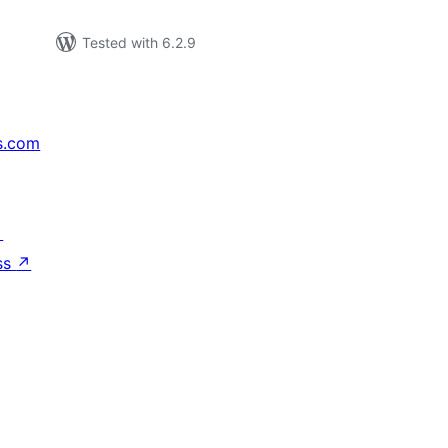
Tested with 6.2.9
s.com
↗
ss
↗