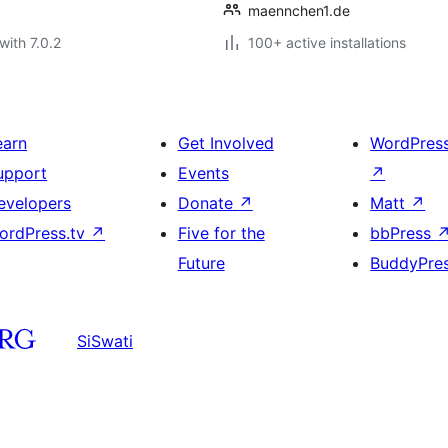
maennchen1.de
with 7.0.2
100+ active installations
earn
Get Involved
WordPres
upport
Events
↗
evelopers
Donate
↗
Matt
↗
ordPress.tv
↗
Five for the
bbPress
Future
BuddyPre
SiSwati