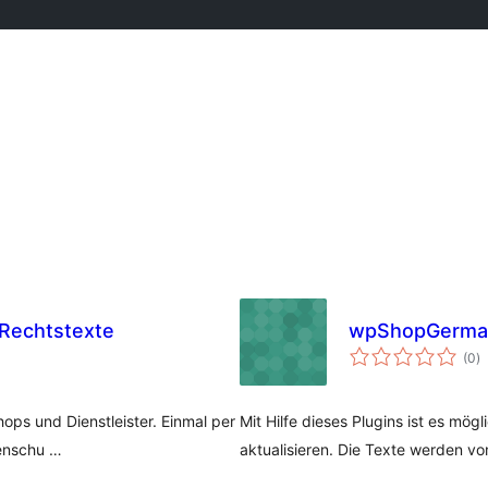
 Rechtstexte
wpShopGerman
to
(0
)
ra
ops und Dienstleister. Einmal per
Mit Hilfe dieses Plugins ist es mög
tenschu …
aktualisieren. Die Texte werden 